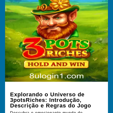
Explorando o Universo de
3potsRiches: Introdução,
Descrição e Regras do Jogo
Descubra o emocionante mundo de