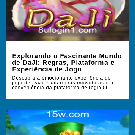
Explorando o Fascinante Mundo
de DaJi: Regras, Plataforma e
Experiência de Jogo
Descubra a emocionante experiência de
jogo de DaJi, suas regras inovadoras e a
conveniência da plataforma de login 8u.