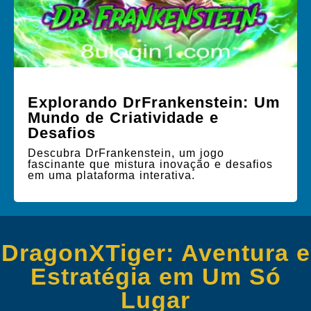
Explorando DrFrankenstein: Um
Mundo de Criatividade e
Desafios
Descubra DrFrankenstein, um jogo
fascinante que mistura inovação e desafios
em uma plataforma interativa.
DragonXTiger: Aventura e
Estratégia em Um Só
Lugar