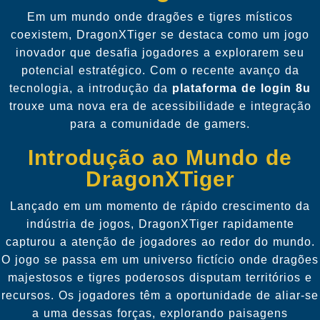
Em um mundo onde dragões e tigres místicos
coexistem, DragonXTiger se destaca como um jogo
inovador que desafia jogadores a explorarem seu
potencial estratégico. Com o recente avanço da
tecnologia, a introdução da
plataforma de login 8u
trouxe uma nova era de acessibilidade e integração
para a comunidade de gamers.
Introdução ao Mundo de
DragonXTiger
Lançado em um momento de rápido crescimento da
indústria de jogos, DragonXTiger rapidamente
capturou a atenção de jogadores ao redor do mundo.
O jogo se passa em um universo fictício onde dragões
majestosos e tigres poderosos disputam territórios e
recursos. Os jogadores têm a oportunidade de aliar-se
a uma dessas forças, explorando paisagens