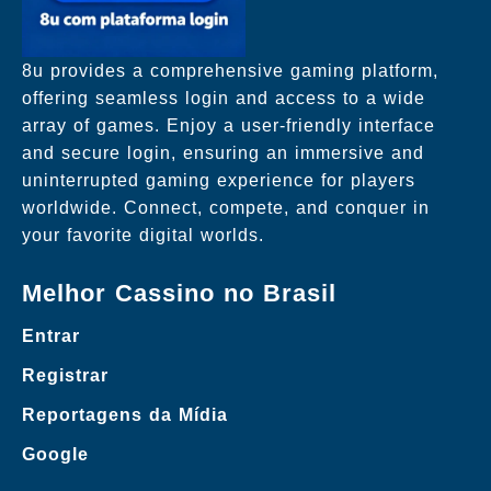
8u provides a comprehensive gaming platform,
offering seamless login and access to a wide
array of games. Enjoy a user-friendly interface
and secure login, ensuring an immersive and
uninterrupted gaming experience for players
worldwide. Connect, compete, and conquer in
your favorite digital worlds.
Melhor Cassino no Brasil
Entrar
Registrar
Reportagens da Mídia
Google