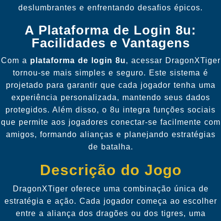
deslumbrantes e enfrentando desafios épicos.
A Plataforma de Login 8u:
Facilidades e Vantagens
Com a
plataforma de login 8u
, acessar DragonXTiger
tornou-se mais simples e seguro. Este sistema é
projetado para garantir que cada jogador tenha uma
experiência personalizada, mantendo seus dados
protegidos. Além disso, o 8u integra funções sociais
que permite aos jogadores conectar-se facilmente com
amigos, formando alianças e planejando estratégias
de batalha.
Descrição do Jogo
DragonXTiger oferece uma combinação única de
estratégia e ação. Cada jogador começa ao escolher
entre a aliança dos dragões ou dos tigres, uma