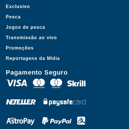
Exclusivo
Pesca
Jogos de pesca
Transmissão ao vivo
Promoções
Reportagens da Mídia
Pagamento Seguro