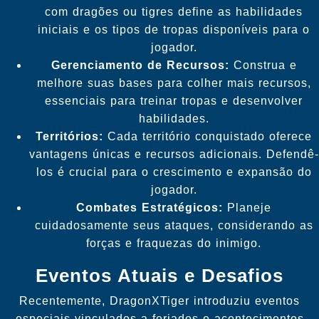
com dragões ou tigres define as habilidades
iniciais e os tipos de tropas disponíveis para o
jogador.
Gerenciamento de Recursos:
Construa e
melhore suas bases para colher mais recursos,
essenciais para treinar tropas e desenvolver
habilidades.
Territórios:
Cada território conquistado oferece
vantagens únicas e recursos adicionais. Defendê-
los é crucial para o crescimento e expansão do
jogador.
Combates Estratégicos:
Planeje
cuidadosamente seus ataques, considerando as
forças e fraquezas do inimigo.
Eventos Atuais e Desafios
Recentemente, DragonXTiger introduziu eventos
especiais vinculados a feriados e acontecimentos