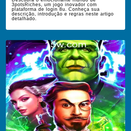
3potsRiches, um jogo inovador com
plataforma de login 8u. Conheça sua
descrição, introdução e regras neste artigo
detalhado.