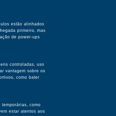
ulos estão alinhados
 chegada primeiro, mas
zação de power-ups
gens controladas, uso
har vantagem sobre os
rtivos, como bater
s temporárias, como
vem estar atentos aos