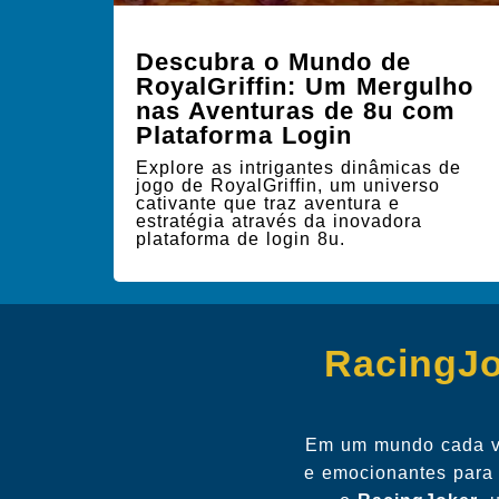
Descubra o Mundo de
RoyalGriffin: Um Mergulho
nas Aventuras de 8u com
Plataforma Login
Explore as intrigantes dinâmicas de
jogo de RoyalGriffin, um universo
cativante que traz aventura e
estratégia através da inovadora
plataforma de login 8u.
RacingJo
Em um mundo cada vez
e emocionantes para