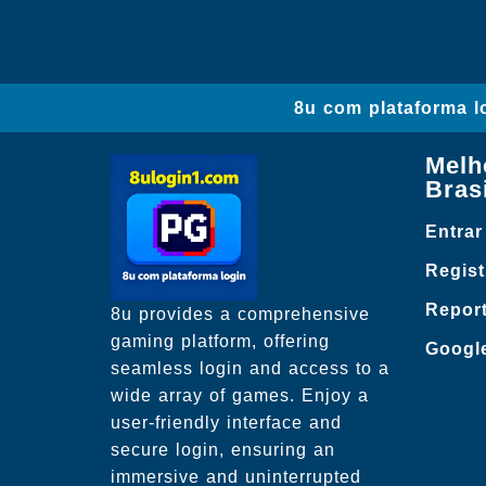
8u com plataforma l
Melh
Brasi
Entrar
Regist
Repor
8u provides a comprehensive
gaming platform, offering
Googl
seamless login and access to a
wide array of games. Enjoy a
user-friendly interface and
secure login, ensuring an
immersive and uninterrupted