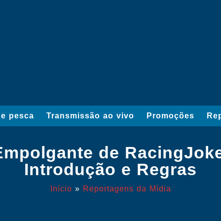
de pesca
Transmissão ao vivo
Promoções
Rep
mpolgante de RacingJoke
Introdução e Regras
Início
»
Reportagens da Mídia