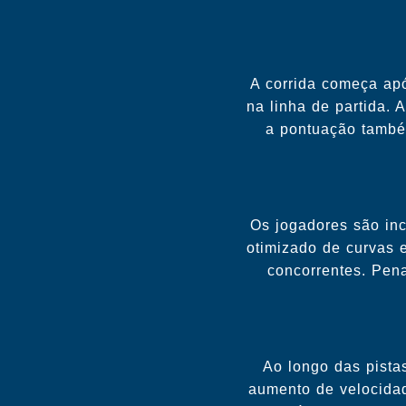
A corrida começa ap
na linha de partida. 
a pontuação també
Os jogadores são inc
otimizado de curvas 
concorrentes. Pen
Ao longo das pista
aumento de velocidad