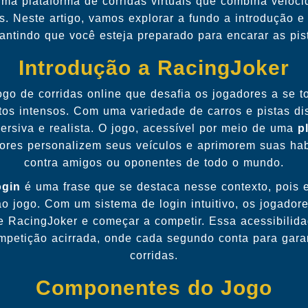
uma plataforma de corridas virtuais que combina veloci
. Neste artigo, vamos explorar a fundo a introdução e
antindo que você esteja preparado para encarar as pis
Introdução a RacingJoker
go de corridas online que desafia os jogadores a se 
os intensos. Com uma variedade de carros e pistas dis
ersiva e realista. O jogo, acessível por meio de uma
p
ores personalizem seus veículos e aprimorem suas ha
contra amigos ou oponentes de todo o mundo.
ogin
é uma frase que se destaca nesse contexto, pois e
ao jogo. Com um sistema de login intuitivo, os jogado
de RacingJoker e começar a competir. Essa acessibilid
petição acirrada, onde cada segundo conta para gara
corridas.
Componentes do Jogo