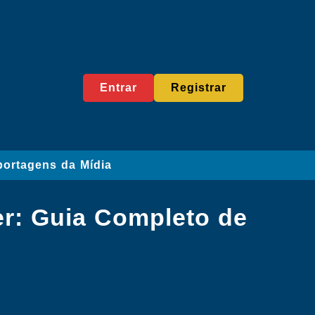
Entrar
Registrar
ortagens da Mídia
r: Guia Completo de