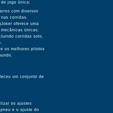
de jogo única:
arros com diversos
nas corridas.
ngJoker oferece uma
 mecânicas únicas.
luindo corridas solo,
.
e os melhores pilotos
mundo.
eleceu um conjunto de
lizar os ajustes
 pneu e o ajuste do