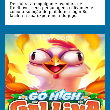
Descubra a empolgante aventura de
ReelLove, seus personagens cativantes e
como a solução de plataforma login 8u
facilita a sua experiência de jogo.