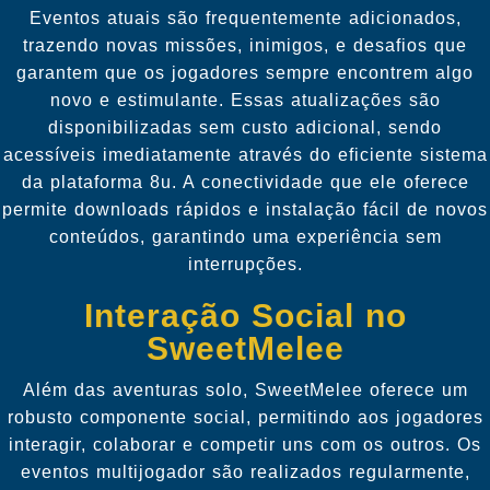
Eventos atuais são frequentemente adicionados,
trazendo novas missões, inimigos, e desafios que
garantem que os jogadores sempre encontrem algo
novo e estimulante. Essas atualizações são
disponibilizadas sem custo adicional, sendo
acessíveis imediatamente através do eficiente sistema
da plataforma 8u. A conectividade que ele oferece
permite downloads rápidos e instalação fácil de novos
conteúdos, garantindo uma experiência sem
interrupções.
Interação Social no
SweetMelee
Além das aventuras solo, SweetMelee oferece um
robusto componente social, permitindo aos jogadores
interagir, colaborar e competir uns com os outros. Os
eventos multijogador são realizados regularmente,