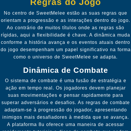
Regras do Jogo
No centro de SweetMelee estão as suas regras que
orientam a progressão e as interações dentro do jogo.
Ao contrário de muitos títulos onde as regras são
rígidas, aqui a flexibilidade é chave. A dinâmica muda
conforme a história avança e os eventos atuais dentro
do jogo desempenham um papel significativo na forma
como o universo de SweetMelee se adapta.
Dinâmica de Combate
O sistema de combate é uma fusão de estratégia e
ação em tempo real. Os jogadores devem planejar
suas movimentações e pensar rapidamente para
superar adversários e desafios. As regras de combate
adaptam-se à progressão do jogador, apresentando
inimigos mais desafiadores à medida que se avança.
A plataforma 8u oferece uma maneira de acessar