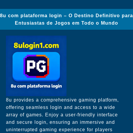
8u com plataforma login – O Destino Definitivo para
Entusiastas de Jogos em Todo o Mundo
8u provides a comprehensive gaming platform,
offering seamless login and access to a wide
array of games. Enjoy a user-friendly interface
and secure login, ensuring an immersive and
uninterrupted gaming experience for players