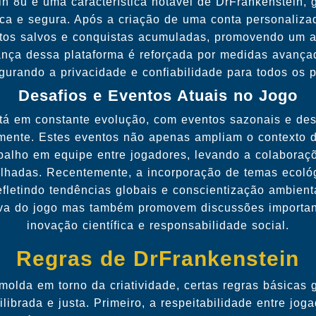
in 8u é uma característica notável de DrFrankenstein,
ica e segura. Após a criação de uma conta personaliza
etos salvos e conquistas acumuladas, promovendo um a
ança dessa plataforma é reforçada por medidas avança
urando a privacidade e confiabilidade para todos os p
Desafios e Eventos Atuais no Jogo
tá em constante evolução, com eventos sazonais e des
rmente. Estes eventos não apenas ampliam o contexto
abalho em equipe entre jogadores, levando a colaboraç
ilhadas. Recentemente, a incorporação de temas ecoló
efletindo tendências globais e conscientização ambient
iva do jogo mas também promovem discussões important
inovação científica e responsabilidade social.
Regras de DrFrankenstein
molda em torno da criatividade, certas regras básicas 
librada e justa. Primeiro, a respeitabilidade entre jog