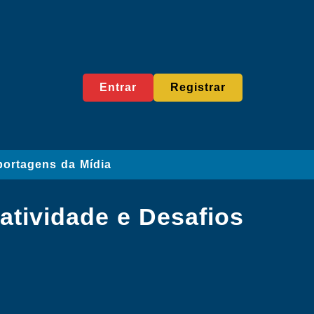
Entrar
Registrar
ortagens da Mídia
tividade e Desafios