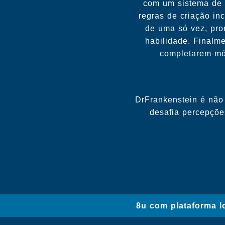
com um sistema de 
regras de criação i
de uma só vez, pro
habilidade. Finalm
completarem mó
DrFrankenstein é não
desafia percepções
8u com plataforma l