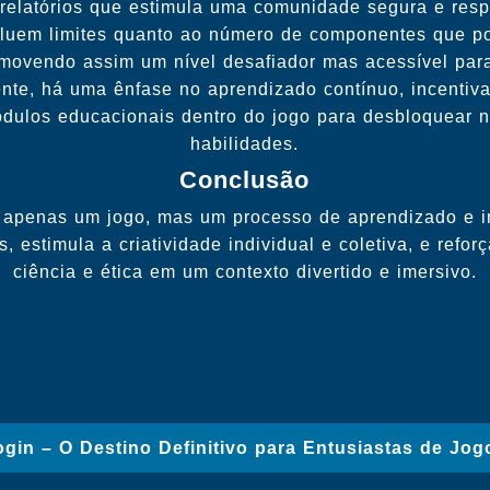
relatórios que estimula uma comunidade segura e resp
ncluem limites quanto ao número de componentes que 
movendo assim um nível desafiador mas acessível para
ente, há uma ênfase no aprendizado contínuo, incentiv
dulos educacionais dentro do jogo para desbloquear n
habilidades.
Conclusão
 apenas um jogo, mas um processo de aprendizado e i
, estimula a criatividade individual e coletiva, e refor
ciência e ética em um contexto divertido e imersivo.
ogin – O Destino Definitivo para Entusiastas de J